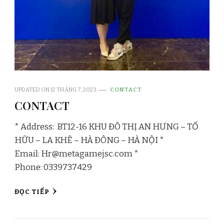
UPDATED ON
12 THÁNG 7, 2023
CONTACT
CONTACT
* Address: BT12-16 KHU ĐÔ THỊ AN HƯNG – TỐ
HỮU – LA KHÊ – HÀ ĐÔNG – HÀ NỘI *
Email:
Hr@metagamejsc.com
*
Phone: 0339737429
ĐỌC TIẾP