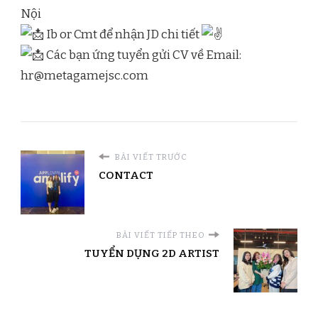
Nội
Ib or Cmt để nhận JD chi tiết
Các bạn ứng tuyển gửi CV về Email:
hr@metagamejsc.com
BÀI VIẾT TRƯỚC
CONTACT
BÀI VIẾT TIẾP THEO
TUYỂN DỤNG 2D ARTIST