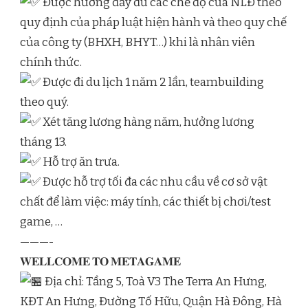
Được hưởng đầy đủ các chế độ của NLĐ theo
quy định của pháp luật hiện hành và theo quy chế
của công ty (BHXH, BHYT…) khi là nhân viên
chính thức.
Được đi du lịch 1 năm 2 lần, teambuilding
theo quý.
Xét tăng lương hàng năm, hưởng lương
tháng 13.
Hỗ trợ ăn trưa.
Được hỗ trợ tối đa các nhu cầu về cơ sở vật
chất để làm việc: máy tính, các thiết bị chơi/test
game, …
———-
𝐖𝐄𝐋𝐋𝐂𝐎𝐌𝐄 𝐓𝐎 𝐌𝐄𝐓𝐀𝐆𝐀𝐌𝐄
Địa chỉ: Tầng 5, Toà V3 The Terra An Hưng,
KĐT An Hưng, Đường Tố Hữu, Quận Hà Đông, Hà