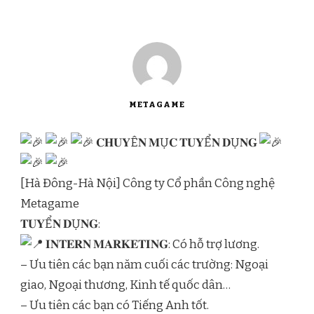
METAGAME
𝐂𝐇𝐔𝐘Ê𝐍 𝐌Ụ𝐂 𝐓𝐔𝐘Ể𝐍 𝐃Ụ𝐍𝐆
[Hà Đông-Hà Nội] Công ty Cổ phần Công nghệ
Metagame
𝐓𝐔𝐘Ể𝐍 𝐃Ụ𝐍𝐆:
𝐈𝐍𝐓𝐄𝐑𝐍 𝐌𝐀𝐑𝐊𝐄𝐓𝐈𝐍𝐆: Có hỗ trợ lương.
– Ưu tiên các bạn năm cuối các trường: Ngoại
giao, Ngoại thương, Kinh tế quốc dân…
– Ưu tiên các bạn có Tiếng Anh tốt.