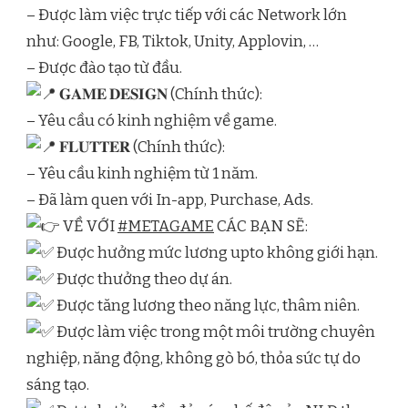
– Được làm việc trực tiếp với các Network lớn
như: Google, FB, Tiktok, Unity, Applovin, …
– Được đào tạo từ đầu.
𝐆𝐀𝐌𝐄 𝐃𝐄𝐒𝐈𝐆𝐍 (Chính thức):
– Yêu cầu có kinh nghiệm về game.
𝐅𝐋𝐔𝐓𝐓𝐄𝐑 (Chính thức):
– Yêu cầu kinh nghiệm từ 1 năm.
– Đã làm quen với In-app, Purchase, Ads.
VỀ VỚI
#METAGAME
CÁC BẠN SẼ:
Được hưởng mức lương upto không giới hạn.
Được thưởng theo dự án.
Được tăng lương theo năng lực, thâm niên.
Được làm việc trong một môi trường chuyên
nghiệp, năng động, không gò bó, thỏa sức tự do
sáng tạo.